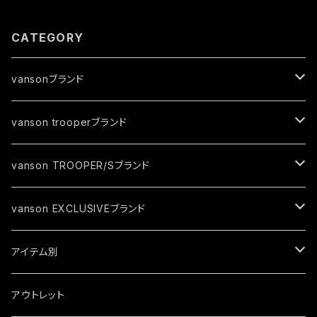
CATEGORY
vansonブランド
ジャケット
vanson trooperブランド
春夏モデル
トップス
ジャケット
vanson TROOPER/Sブランド
秋冬モデル
春夏モデル
グローブ
トップス
ジャケット
vanson EXCLUSIVEブランド
秋冬モデル
春夏モデル
キャップ
トップス
ジャケット
アイテム別
秋冬モデル
春夏モデル
ソックス
トップス
ジャケット
アウトレット