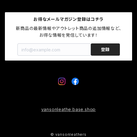
秋冬モデル
春夏モデル
ロゴグッズ
トップス
お得なメールマガジン登録はコチラ
秋冬モデル
プロテクター
グローブ
新商品の最新情報やアウトレット商品の追加情報など、

お得な情報を発信しています！
キャップ
登録
ソックス
ロゴグッズ
プロテクター
vansonleathe.base.shop
© vansonleathers