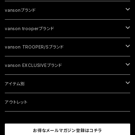
vansonブランド
ジャケット
vanson trooperブランド
春夏モデル
トップス
ジャケット
vanson TROOPER/Sブランド
秋冬モデル
春夏モデル
グローブ
トップス
ジャケット
vanson EXCLUSIVEブランド
秋冬モデル
春夏モデル
キャップ
トップス
ジャケット
アイテム別
秋冬モデル
春夏モデル
ソックス
トップス
ジャケット
アウトレット
秋冬モデル
春夏モデル
ロゴグッズ
トップス
お得なメールマガジン登録はコチラ