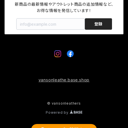
秋冬モデル
プロテクター
グローブ
新商品の最新情報やアウトレット商品の追加情報など、

お得な情報を発信しています！
キャップ
登録
ソックス
ロゴグッズ
プロテクター
vansonleathe.base.shop
© vansonleathers
Powered by