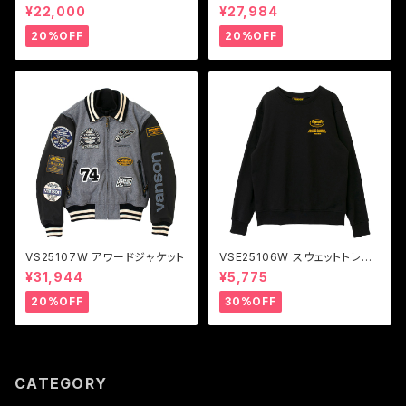
¥22,000
¥27,984
20%OFF
20%OFF
VS25107W アワードジャケット
VSE25106W スウェットトレー
ナー
¥31,944
¥5,775
20%OFF
30%OFF
CATEGORY