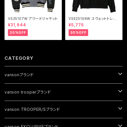
VS25107W アワードジャケット
VSE25106W スウェットトレー
ナー
¥31,944
¥5,775
20%OFF
30%OFF
CATEGORY
vansonブランド
ジャケット
vanson trooperブランド
春夏モデル
トップス
ジャケット
vanson TROOPER/Sブランド
秋冬モデル
春夏モデル
グローブ
トップス
ジャケット
vanson EXCLUSIVEブランド