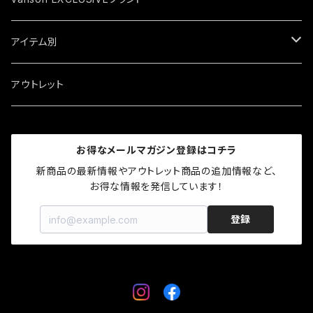
秋冬モデル
春夏モデル
キャップ
トップス
ジャケット
アイテム別
秋冬モデル
春夏モデル
ソックス
トップス
ジャケット
アウトレット
秋冬モデル
春夏モデル
ロゴグッズ
トップス
お得なメールマガジン登録はコチラ
秋冬モデル
プロテクター
グローブ
新商品の最新情報やアウトレット商品の追加情報など、

お得な情報を発信しています！
キャップ
登録
ソックス
ロゴグッズ