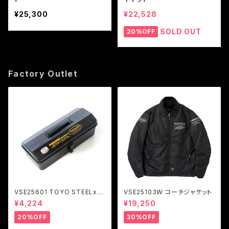
¥25,300
¥22,528
SOLD OUT
20%OFF
Factory Outlet
VSE25601 TOYO STEELxV
VSE25103W コーチジャケット
ANSON ツールボックス Y-35
¥4,224
¥19,250
0
20%OFF
30%OFF