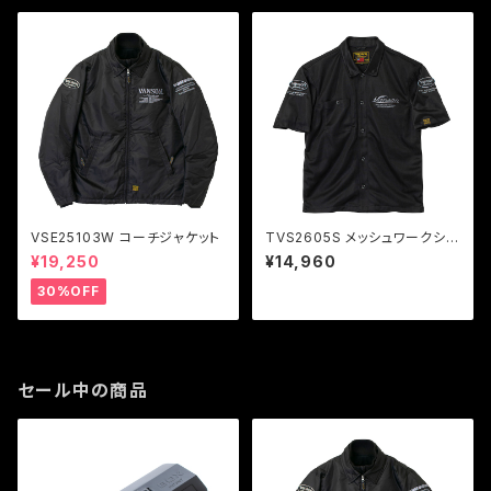
VSE25103W コーチジャケット
TVS2605S メッシュワークシャ
ツ
¥19,250
¥14,960
30%OFF
セール中の商品