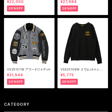
¥22,000
¥27,984
20%OFF
20%OFF
VS25107W アワードジャケット
VSE25106W スウェットトレー
ナー
¥31,944
¥5,775
20%OFF
30%OFF
CATEGORY