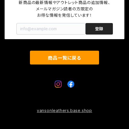
プロテクター
グローブ
新商品の最新情報やアウトレット商品の追加情報、

メールマガジン読者の方限定の

お得な情報を発信しています！
キャップ
登録
ソックス
ロゴグッズ
商品一覧に戻る
プロテクター
vansonleathers.base.shop