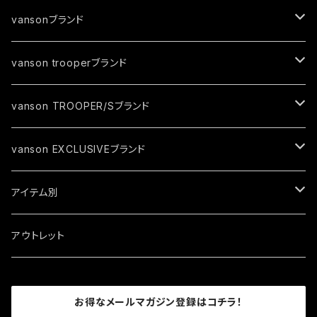
vansonブランド
ジャケット
vanson trooperブランド
春夏モデル
トップス
ジャケット
vanson TROOPER/Sブランド
秋冬モデル
春夏モデル
グローブ
トップス
ジャケット
vanson EXCLUSIVEブランド
秋冬モデル
春夏モデル
キャップ
トップス
ジャケット
アイテム別
秋冬モデル
春夏モデル
ソックス
トップス
ジャケット
アウトレット
秋冬モデル
春夏モデル
ロゴグッズ
トップス
お得なメールマガジン登録はコチラ！
秋冬モデル