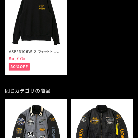
VSE25106W スウェットトレー
ナー
¥5,775
30%OFF
同じカテゴリの商品