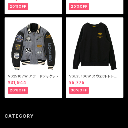
20%OFF
20%OFF
VS25107W アワードジャケット
VSE25106W スウェットトレー
ナー
¥31,944
¥5,775
20%OFF
30%OFF
CATEGORY