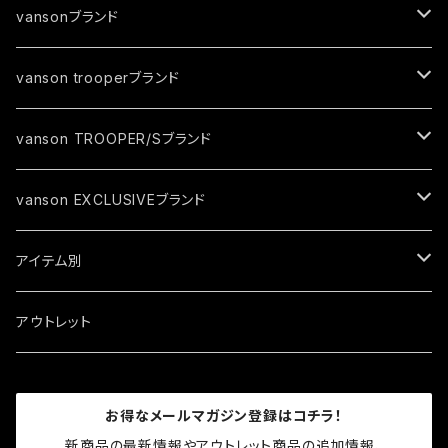
vansonブランド
ジャケット
vanson trooperブランド
春夏モデル
トップス
ジャケット
vanson TROOPER/Sブランド
秋冬モデル
春夏モデル
グローブ
トップス
ジャケット
vanson EXCLUSIVEブランド
秋冬モデル
春夏モデル
キャップ
トップス
ジャケット
アイテム別
秋冬モデル
春夏モデル
ソックス
トップス
ジャケット
アウトレット
秋冬モデル
春夏モデル
ロゴグッズ
トップス
お得なメールマガジン登録はコチラ！
秋冬モデル
プロテクター
グローブ
新商品の最新情報やアウトレット商品の追加情報、
