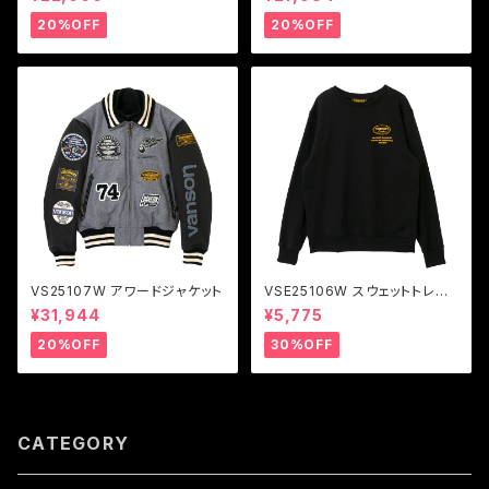
20%OFF
20%OFF
VS25107W アワードジャケット
VSE25106W スウェットトレー
ナー
¥31,944
¥5,775
20%OFF
30%OFF
CATEGORY