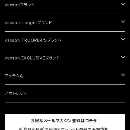
vansonブランド
ジャケット
vanson trooperブランド
春夏モデル
トップス
ジャケット
vanson TROOPER/Sブランド
秋冬モデル
春夏モデル
グローブ
トップス
ジャケット
vanson EXCLUSIVEブランド
秋冬モデル
春夏モデル
キャップ
トップス
ジャケット
アイテム別
秋冬モデル
春夏モデル
ソックス
トップス
ジャケット
アウトレット
秋冬モデル
春夏モデル
ロゴグッズ
トップス
お得なメールマガジン登録はコチラ！
秋冬モデル
プロテクター
グローブ
新商品の最新情報やアウトレット商品の追加情報、
