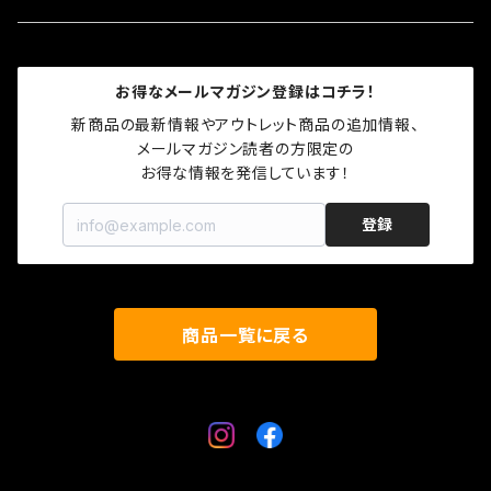
秋冬モデル
春夏モデル
ロゴグッズ
トップス
お得なメールマガジン登録はコチラ！
秋冬モデル
プロテクター
グローブ
新商品の最新情報やアウトレット商品の追加情報、

メールマガジン読者の方限定の

お得な情報を発信しています！
キャップ
登録
ソックス
ロゴグッズ
商品一覧に戻る
プロテクター