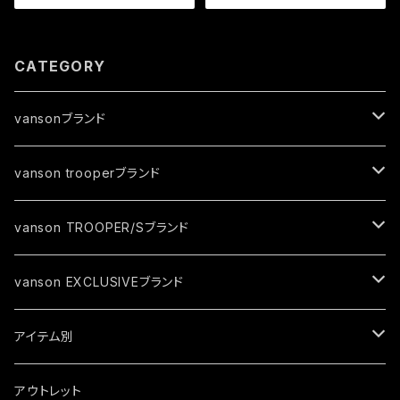
CATEGORY
vansonブランド
ジャケット
vanson trooperブランド
春夏モデル
トップス
ジャケット
vanson TROOPER/Sブランド
秋冬モデル
春夏モデル
グローブ
トップス
ジャケット
vanson EXCLUSIVEブランド
秋冬モデル
春夏モデル
キャップ
トップス
ジャケット
アイテム別
秋冬モデル
春夏モデル
ソックス
トップス
ジャケット
アウトレット