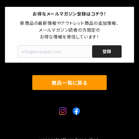
秋冬モデル
春夏モデル
ロゴグッズ
トップス
お得なメールマガジン登録はコチラ！
秋冬モデル
プロテクター
グローブ
新商品の最新情報やアウトレット商品の追加情報、

メールマガジン読者の方限定の

お得な情報を発信しています！
キャップ
登録
ソックス
ロゴグッズ
商品一覧に戻る
プロテクター