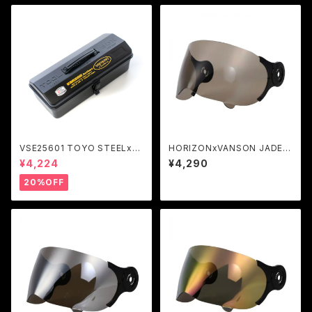
VSE25601 TOYO STEELxV
HORIZONxVANSON JADE専
ANSON ツールボックス Y-35
用スモークシールド
¥4,224
¥4,290
0
20%OFF