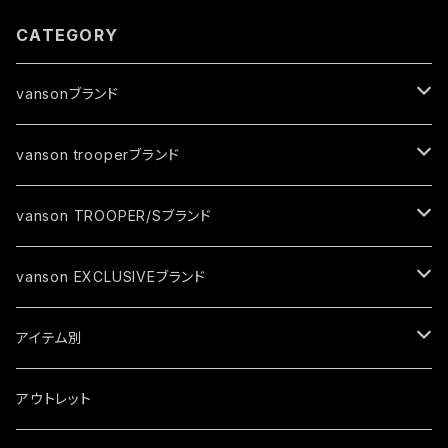
CATEGORY
vansonブランド
ジャケット
vanson trooperブランド
春夏モデル
トップス
ジャケット
vanson TROOPER/Sブランド
秋冬モデル
春夏モデル
グローブ
トップス
ジャケット
vanson EXCLUSIVEブランド
秋冬モデル
春夏モデル
キャップ
トップス
ジャケット
アイテム別
秋冬モデル
春夏モデル
ソックス
トップス
ジャケット
アウトレット