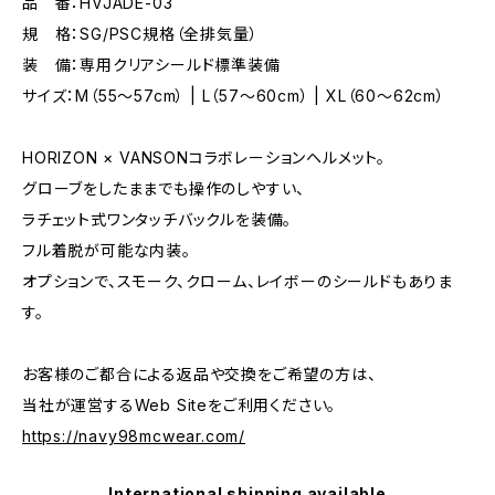
品 番：HVJADE-03
規 格：SG/PSC規格（全排気量）
装 備：専用クリアシールド標準装備
サイズ：M（55～57cm） | L（57～60cm） | XL（60～62cm）
HORIZON × VANSONコラボレーションヘルメット。
グローブをしたままでも操作のしやすい、
ラチェット式ワンタッチバックルを装備。
フル着脱が可能な内装。
オプションで、スモーク、クローム、レイボーのシールドもありま
す。
お客様のご都合による返品や交換をご希望の方は、
当社が運営するWeb Siteをご利用ください。
https://navy98mcwear.com/
International shipping available